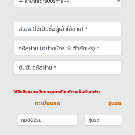
ใช้มือถือลงทะเบียนกรุณากลับหน้าจอเป็นด้านกว้าง
ทะเบียนรถ
รุ่นรถ