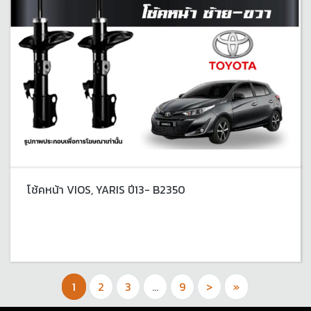
โช้คหน้า VIOS, YARIS ปี13- B2350
1
2
3
...
9
>
»