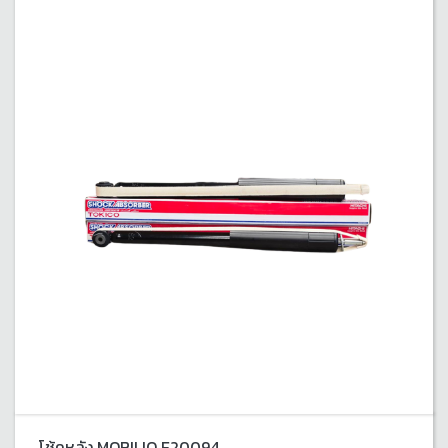
โช้คหลัง MOBILIO E20094