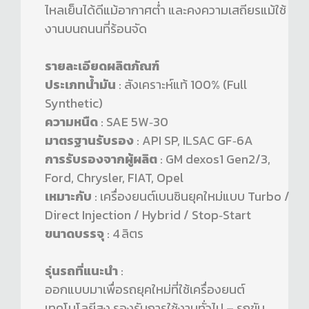
ไหลเย็นได้ดีแม้อากาศต่ำ และคงความเสถียรแม้ใช้
งานบนถนนที่ร้อนจัด
รายละเอียดผลิตภัณฑ์
ประเภทน้ำมัน
: สังเคราะห์แท้ 100% (Full
Synthetic)
ความหนืด
: SAE 5W‑30
มาตรฐานรับรอง
: API SP, ILSAC GF‑6A
การรับรองจากผู้ผลิต
: GM dexos1 Gen2/3,
Ford, Chrysler, FIAT, Opel
เหมาะกับ
: เครื่องยนต์เบนซินยุคใหม่แบบ Turbo /
Direct Injection / Hybrid / Stop‑Start
ขนาดบรรจุ
: 4 ลิตร
รุ่นรถที่แนะนำ
:
ออกแบบมาเพื่อรถยุคใหม่ที่ใช้เครื่องยนต์
เทคโนโลยีสูง รองรับการใช้งานทั่วไป – รถขับ