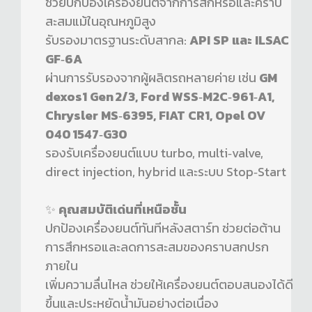
ช่วยปกป้องเครื่องยนต์จากการสึกหรอและคราบ
สะสมแม้ในอุณหภูมิสูง
รับรองมาตรฐานระดับสากล:
API SP และ ILSAC
GF‑6A
ผ่านการรับรองจากผู้ผลิตรถหลายค่าย เช่น
GM
dexos1 Gen 2/3, Ford WSS‑M2C‑961‑A1,
Chrysler MS‑6395, FIAT CR1, Opel OV
040 1547‑G30
รองรับเครื่องยนต์แบบ turbo, multi‑valve,
direct injection, hybrid และระบบ Stop‑Start
✨
คุณสมบัติเด่นที่เหนือชั้น
ปกป้องเครื่องยนต์ทันทีหลังสตาร์ท ช่วยต่อต้าน
การสึกหรอและลดการสะสมของคราบสกปรก
ภายใน
เพิ่มความลื่นไหล ช่วยให้เครื่องยนต์ตอบสนองได้ดี
ขึ้นและประหยัดน้ำมันอย่างต่อเนื่อง