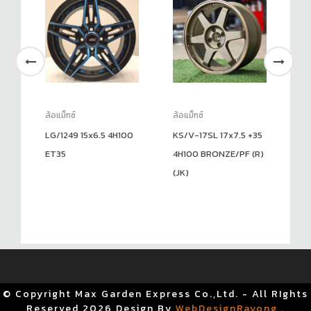
ล้อแม็กซ์
ล้อแม็กซ์
ล้อ
LG/1249 15x6.5 4H100
KS/V-17SL 17x7.5 +35
AJ
ET35
4H100 BRONZE/PF (R)
6H
(JK)
© Copyright Max Garden Express Co.,Ltd. - All RIghts
Reserved
2026 Design By
WebDesignRayong
.