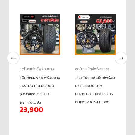
ชุดโปรแม็กซ์พร้อมยาง
ชุดโปรแม็กซ์พร้อมยาง
ชุ
แม็กซ์EM/VS8 พร้อมยาง
✅ชุดโปร 18! แม็กซ์พร้อม
✅ช
265/60 R18 (23900)
ยาง 24900 บาท
ยา
)
29,500
PD/PD-73 18x8.5 +35
A
ราคาปกติ
6H139.7 XP-FB-WC
+1
ราคาโปรโมชั่น
23,900