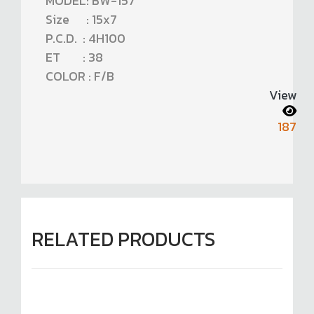
MODEL: BW-157
Size : 15x7
P.C.D. : 4H100
ET : 38
COLOR : F/B
View
187
RELATED PRODUCTS