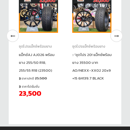
ชุดโปรแม็กซ์พร้อมยาง
ชุดโปรแม็กซ์พร้อมยาง
ชุ
ยาง
แม็กซ์AJ AJ026 พร้อม
✅ชุดโปร 20! แม็กซ์พร้อม
แม
ยาง 255/50 R18,
ยาง 35500 บาท
FP
255/55 R18 (23500)
AO/NEXX-XX02 20x9
20
25,500
+15 6H139.7 BLACK
(2
ราคาปกติ
ร
ราคาโปรโมชั่น
23,500
ร
2