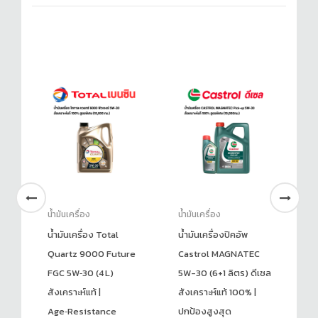
น้ำมันเครื่อง
น้ำมันเครื่อง
น้ำ
น้ำมันเครื่อง Total
น้ำมันเครื่องปิคอัพ
น้
Quartz 9000 Future
Castrol MAGNATEC
Qu
อง
FGC 5W‑30 (4 L)
5W-30 (6+1 ลิตร) ดีเซล
GF
สังเคราะห์แท้ |
สังเคราะห์แท้ 100% |
สั
Age‑Resistance
ปกป้องสูงสุด
S