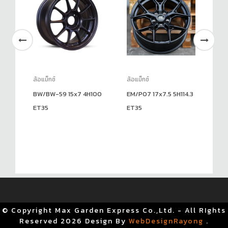
ล้อแม็กซ์
ล้อแม็กซ์
ล้อ
.5
BW/BW-59 15x7 4H100
EM/P07 17x7.5 5H114.3
PD
ET35
ET35
5H
© Copyright Max Garden Express Co.,Ltd. - All RIghts
Reserved
2026 Design By
WebDesignRayong
.