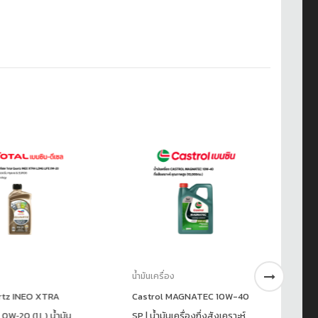
น้ำมันเครื่อง
น้ำ
rtz INEO XTRA
Castrol MAGNATEC 10W-40
น้ำ
W‑20 (1 L) น้ำมัน
SP | น้ำมันเครื่องกึ่งสังเคราะห์
MA