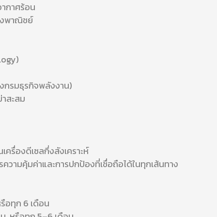
อากาศร้อน
ชิงพาณิชย์
ology)
องกรมธุรกิจพลังงาน)
ม่าสะสม
นเครื่องดีเซลกึ่งสังเคราะห์
วามคุ้มค่าและการปกป้องที่เชื่อถือได้ในทุกเส้นทาง
รือทุก 6 เดือน
. หรือทุก 5–6 เดือน