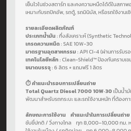
เย็นไวในช่วงสตาร์ท และคงความหนืดได้ดีในสภาพ
เหมาะกับรถปิคอัพ, รถตู้, รถมินิบัส, หรือรถใช้งานเ
รายละเอียดผลิตภัณฑ์
ประเภทน้ำมัน
: กึ่งสังเคราะห์ (Synthetic Techn
เกรดความหนืด
: SAE 10W-30
มาตรฐานอุตสาหกรรม
: API CI-4 (ผ่านการรับร
เทคโนโลยีหลัก
: Clean-Shield™ ป้องกันคราบเข
ขนาดบรรจุ
: 6 ลิตร + แถมฟรี 1 ลิตร
⏱️ คำแนะนำรอบการเปลี่ยนถ่าย
Total Quartz Diesel 7000 10W‑30
เป็นน้ำมั
พัฒนาสำหรับรถกระบะ และรถใช้งานหนัก ที่ต้องการค
ลักษณะการใช้งาน คำแนะนำในการเปลี่ยนถ่าย
ขับขี่ปกติ / วิ่งทางไกล ทุก 8,000–10,000 กม. ห
ใช้งานในเมือง / รถติดบ่อย ทุก 6,000–8,000 กม