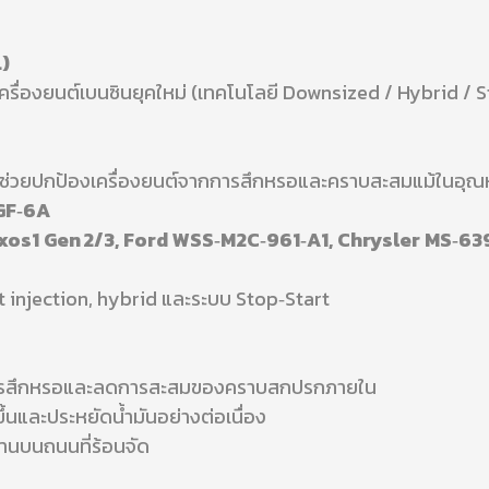
)
ครื่องยนต์เบนซินยุคใหม่ (เทคโนโลยี Downsized / Hybrid / 
ช่วยปกป้องเครื่องยนต์จากการสึกหรอและคราบสะสมแม้ในอุณหภ
 GF‑6A
os1 Gen 2/3, Ford WSS‑M2C‑961‑A1, Chrysler MS‑639
ct injection, hybrid และระบบ Stop‑Start
้านการสึกหรอและลดการสะสมของคราบสกปรกภายใน
ึ้นและประหยัดน้ำมันอย่างต่อเนื่อง
งานบนถนนที่ร้อนจัด