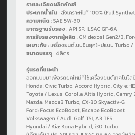
รายละเอียดผลิตภัณฑ์
ประเภทน้ำมัน
: สังเคราะห์แท้ 100% (Full Synthet
ความหนืด
: SAE 5W‑30
มาตรฐานรับรอง
: API SP, ILSAC GF‑6A
การรับรองจากผู้ผลิต
: GM dexos1 Gen2/3, Ford
เหมาะกับ
: เครื่องยนต์เบนซินยุคใหม่แบบ Turbo /
ขนาดบรรจุ
: 4 ลิตร
รุ่นรถที่แนะนำ
:
ออกแบบมาเพื่อรถยุคใหม่ที่ใช้เครื่องยนต์เทคโนโลยี
Honda: Civic Turbo, Accord Hybrid, City e:H
Toyota / Lexus: Corolla Altis Hybrid, Camry
Mazda: Mazda3 Turbo, CX‑30 Skyactiv‑G
Ford: Focus EcoBoost, Escape EcoBoost
Volkswagen / Audi: Golf TSI, A3 TFSI
Hyundai / Kia: Kona Hybrid, i30 Turbo
(เทียบกับสเปก API SP & ILSAC GF‑6A จากผู้ผลิตเ