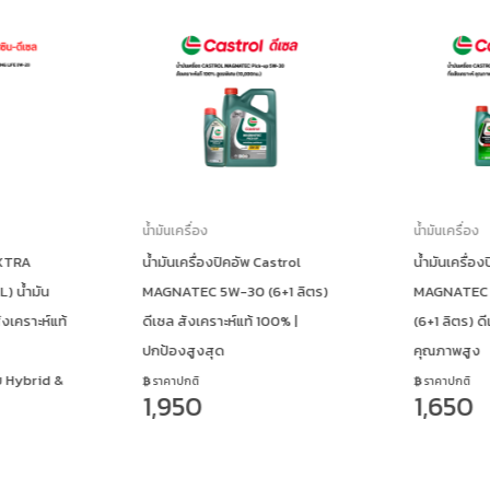
น้ำมันเครื่อง
น้ำมันเครื่อง
astrol
น้ำมันเครื่องปิคอัพ Castrol
น้ำมันเครื่
6+1 ลิตร)
MAGNATEC Pick-up 15W-40
Quartz 70
100% |
(6+1 ลิตร) ดีเซล กึ่งสังเคราะห์
30 (4L) – กึ
คุณภาพสูง
มาตรฐาน A
ราคาปกติ
ราคาปกติ
1,650
1,490