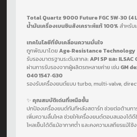
Total Quartz 9000 Future FGC 5W‑30 (4 L
น้ำมันเครื่องเบนซินสังเคราะห์แท้ 100%
สำหรับเ
เทคโนโลยีที่ขับเคลื่อนความมั่นใจ
ถูกพัฒนาโดย
Age‑Resistance Technology
รับรองมาตรฐานระดับสากล:
API SP และ ILSAC
ผ่านการรับรองจากผู้ผลิตรถหลายค่าย เช่น
GM dex
040 1547‑G30
รองรับเครื่องยนต์แบบ turbo, multi‑valve, dire
✨
คุณสมบัติเด่นที่เหนือชั้น
ปกป้องเครื่องยนต์ทันทีหลังสตาร์ท ช่วยต่อต
เพิ่มความลื่นไหล ช่วยให้เครื่องยนต์ตอบสนองได้ดีข
ไหลเย็นได้ดีแม้อากาศต่ำ และคงความเสถียรแม้ใช้