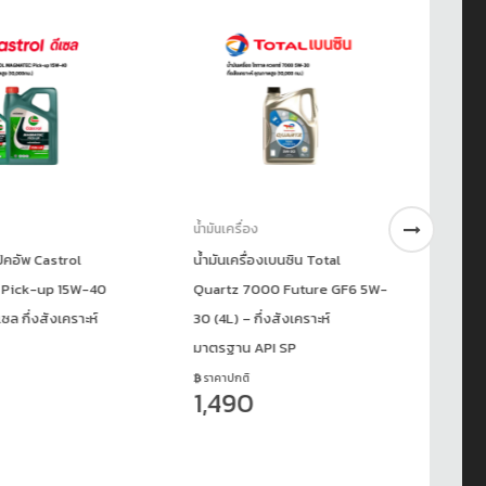
น้ำมันเครื่อง
น้ำ
องเบนซิน Total
น้ำมันเครื่องปิคอัพ Total Quartz
น้ำ
00 Future GF6 5W-
10W-30 (6+1 ลิตร) ดีเซล กึ่ง
90
่งสังเคราะห์
สังเคราะห์ | Clean-Shield
สั
PI SP
สำหรับดีเซลคอมมอนเรล
สำ
ราคาปกติ
ร
1,650
2