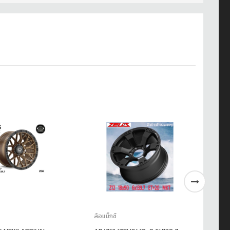
ล้อแม็กซ์
ล้อ