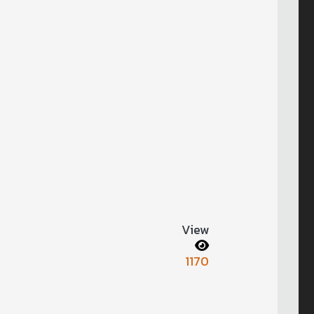
View
1170