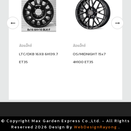
ล้อแม็กซ์
ล้อแม็กซ์
ล้อ
9.7
LTC/DKB 16X8 6H139.7
OS/MIDNIGHT 15x7
AJ
G
ET35
4H100 ET35
ET
© Copyright Max Garden Express Co.,Ltd. - All RIghts
Reserved
2026 Design By
WebDesignRayong
.