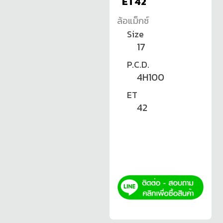
ET42
ล้อแม็กซ์
Size
17
P.C.D.
4H100
ET
42