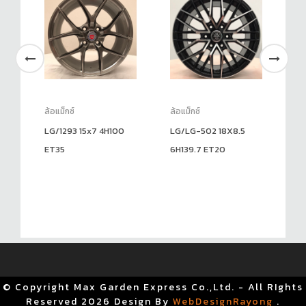
ล้อแม็กซ์
ล้อแม็กซ์
ล้อ
0
LG/1293 15x7 4H100
LG/LG-502 18X8.5
TK
ET35
6H139.7 ET20
ET
© Copyright Max Garden Express Co.,Ltd. - All RIghts
Reserved
2026 Design By
WebDesignRayong
.