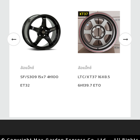
ล้อแม็กซ์
ล้อแม็กซ์
ล้อ
SF/S309 15x7 4H100
LTC/XT37 16X8.5
EM
ET32
6H139.7 ET0
ET
© Copyright Max Garden Express Co.,Ltd. - All RIghts