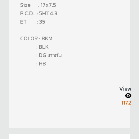
Size : 17x7.5
P.C.D. : 5H114.3
ET : 35
COLOR : BKM
: BLK
: DG เทากัน
: HB
View
1172