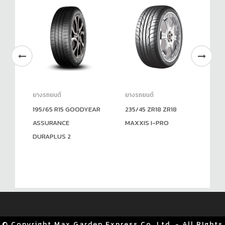
ยางรถยนต์
ยางรถยนต์
ยา
195/65 R15 GOODYEAR
235/45 ZR18 ZR18
25
ASSURANCE
MAXXIS I-PRO
Pr
DURAPLUS 2
© Copyright Max Garden Express Co.,Ltd. - All RIghts