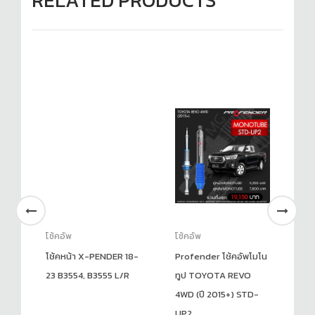
RELATED PRODUCTS
โช้คอัพ
โช้คอัพ
โช
่า
โช้คหน้า X-PENDER 18-
Profender โช้คอัพโมโน
โช
13
23 B3554, B3555 L/R
ทูป TOYOTA REVO
N
4WD (ปี 2015+) STD-
20
UP2