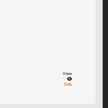
View
1146