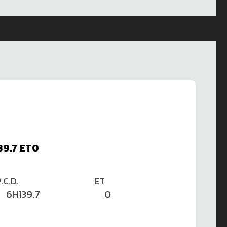
9.7 ET0
.C.D.
ET
6H139.7
0