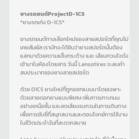
ยางรถยนต์ProjectD-1CS
*ยางรถเก๋ง D-1CS*
ยางรถยนต์ทางเลือกใหม่ของสายสปอร์ตที่คุณไม่
เคยสัมผัส เรามักจะได้ยินว่ายางสปอร์ตนั้นต้อง
แลกมาด้วยความแข็งกระด้าง และ เสียงกวนใจดัง
เข้ามาในห้องโดยสาร วันนี้ Lensotires จะลบคำ
สบประมาทของยางสายสปอร์ต
ด้วย D1CS ยางใหม่ที่ถูกออกแบบมาโดยเฉพาะ
ด้วยลายดอกยางแบบพิเศษ เพิ่มการเกาะถนน
อย่างเหนือชั้น และลดเสียงรบกวนในการเดินทาง
เพื่อการขับขี่ที่สนุกสนานและตอบโจทย์การใช้งาน
ในชีวิตประจำวันที่สะดวกสบาย