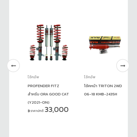
โช้คอัพ
โช้คอัพ
โช
ัพ
PROFENDER FITZ
โช้คหน้า TRITON 2WD
โช
CCO
สำหรับ ORA GOOD CAT
06-18 KMB-2435H
B3
(Y2021-ON)
33,000
ราคาปกติ