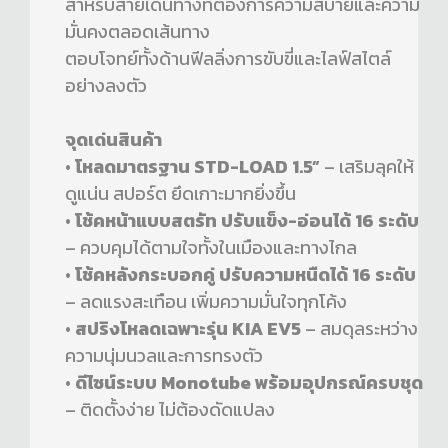
สำหรับสายเดินทางที่ต้องการความสบายและความ
มั่นคงตลอดเส้นทาง
ตอบโจทย์ทั้งด้านฟีลลิ่งการขับขี่และไลฟ์สไตล์
อย่างลงตัว
จุดเด่นสินค้า
•
โหลดมาตรฐาน STD-LOAD 1.5”
– เสริมลุคให้
ดูแน่น สปอร์ต ยึดเกาะมากยิ่งขึ้น
•
โช้คหน้าแบบสตรัท ปรับแข็ง-อ่อนได้ 16 ระดับ
– ควบคุมได้ตามใจทั้งในเมืองและทางไกล
•
โช้คหลังกระบอกคู่ ปรับความหนืดได้ 16 ระดับ
– ลดแรงสะเทือน เพิ่มความมั่นใจทุกโค้ง
•
สปริงโหลดเฉพาะรุ่น KIA EV5
– สมดุลระหว่าง
ความนุ่มนวลและการทรงตัว
•
ดีไซน์ระบบ Monotube พร้อมอุปกรณ์ครบชุด
– ติดตั้งง่าย ไม่ต้องดัดแปลง