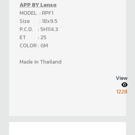
APP BY Lenso
MODEL : RPF1
Size : 18x9.5
P.C.D. : 5H114.3
ET : 25
COLOR : GM
Made in Thailand
View
1228