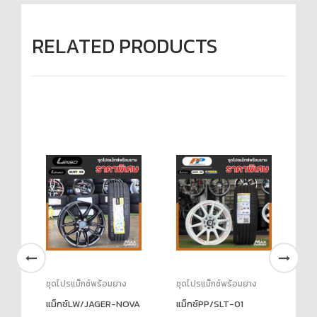
RELATED PRODUCTS
ชุดโปรแม็กซ์พร้อมยาง
ชุดโปรแม็กซ์พร้อมยาง
ชุ
้อม
แม็กซ์LW/JAGER-NOVA
แม็กซ์PP/SLT-01
✅ช