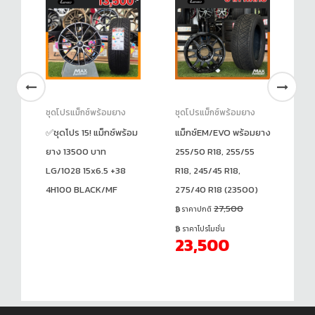
ชุดโปรแม็กซ์พร้อมยาง
ชุดโปรแม็กซ์พร้อมยาง
ชุ
✅ชุดโปร 15! แม็กซ์พร้อม
แม็กซ์EM/EVO พร้อมยาง
แม
900
ยาง 13500 บาท
255/50 R18, 255/55
ยา
LG/1028 15x6.5 +38
R18, 245/45 R18,
25
4H100 BLACK/MF
275/40 R18 (23500)
R1
27,500
(2
ราคาปกติ
ร
ราคาโปรโมชั่น
23,500
ร
2