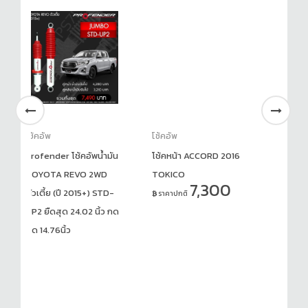
โช้คอัพ
โช้คอัพ
้คอัพน้ำมัน
โช้คหน้า ACCORD 2016
PROFENDER – โช้คอัพ
VO 2WD
TOKICO
TOYOTA REVO ROCCO
7,300
015+) STD-
(2015 ขึ้นไป)
ราคาปกติ
.02 นิ้ว กด
ราคา1,260บาท/คู่ –
40,950บาท/คู่