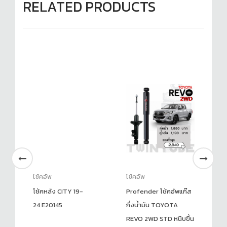
RELATED PRODUCTS
โช้คอัพ
โช้คอัพ
โช
โช้คหลัง CITY 19-
Profender โช้คอัพแก๊ส
PR
24 E20145
กึ่งน้ำมัน TOYOTA
SE
REVO 2WD STD หนึบขึ้น