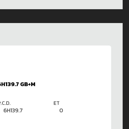
6H139.7 GB+M
.C.D.
ET
6H139.7
0