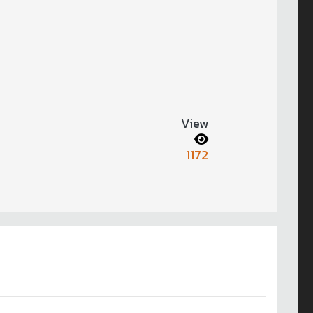
View
1172