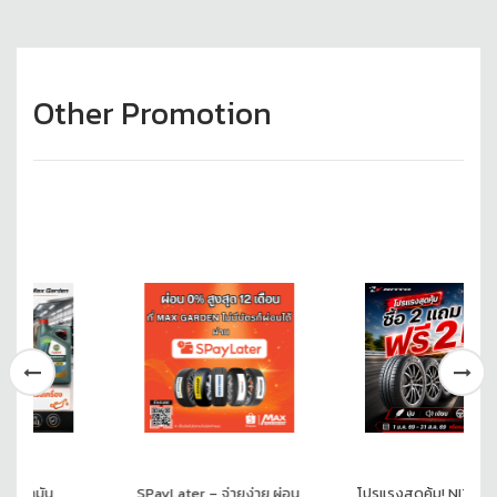
Other Promotion
ัน
SPayLater – จ่ายง่าย ผ่อน
โปรแรงสุดคุ้ม! NITTO