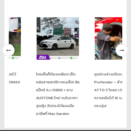
จบในราคาสุดคุ้ม
จัดทรงได้แบบ
มืออาชีพที่ Max
Garden
ใครเห็นก็ต้องเหลียว! เซ็ต
ชุดช่วงล่างปรับระดับ
หล่อสายสตรีท ครบเซ็ต! ล้อ
Profender – สำหรับ BYD
แม็กซ์ AJ /0868 + ยาง
ATTO 3 โหลด 1.5 นิ้ว ปรับ
AUSTONE ใหม่ จบในราคา
ความหนึบได้ 16 ระดับ ติดตั้ง
สุดคุ้ม จัดทรงได้แบบมือ
ตรงรุ่น!
อาชีพที่ Max Garden