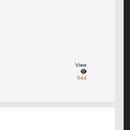
View
1144