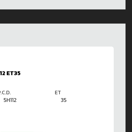
12 ET35
.C.D.
ET
5H112
35